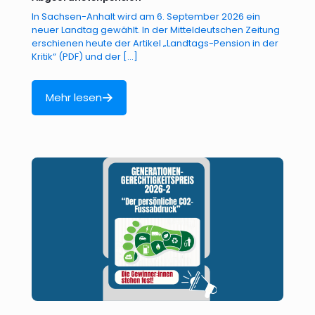
In Sachsen-Anhalt wird am 6. September 2026 ein
neuer Landtag gewählt. In der Mitteldeutschen Zeitung
erschienen heute der Artikel „Landtags-Pension in der
Kritik“ (PDF) und der
[…]
Mehr lesen